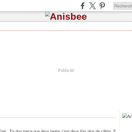
Publicité
Tom . En duo parce que deux lapins c'est deux fois plus de câlins. E