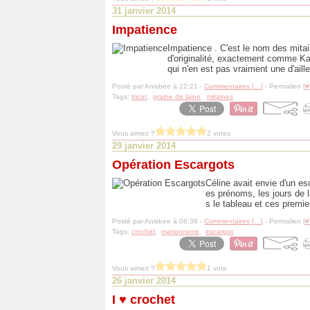
31 janvier 2014
Impatience
Impatience . C'est le nom des mit
d'originalité, exactement comme Katt
qui n'en est pas vraiment une d'ailleu
Posté par Anisbee à 22:21 -
Commentaires [
…
]
- Permalien [
#
Tags:
tricot
,
graine de laine
,
mitaines
Vous aimez ?
2 votes
29 janvier 2014
Opération Escargots
Céline avait envie d'un esc
es prénoms, les jours de l
s le tableau et ces premie
Posté par Anisbee à 08:38 -
Commentaires [
…
]
- Permalien [
#
Tags:
crochet
,
marionnette
,
escargot
Vous aimez ?
1 vote
26 janvier 2014
I ♥ crochet