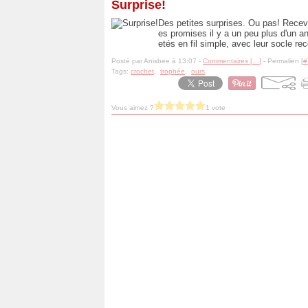
Surprise!
Des petites surprises. Ou pas! Recevoi
es promises il y a un peu plus d'un a
etés en fil simple, avec leur socle rec
Posté par Anisbee à 13:07 -
Commentaires [
…
]
- Permalien [
#
Tags:
crochet
,
trophée
,
ours
Vous aimez ?
1 vote