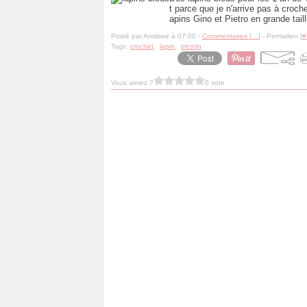
t parce que je n'arrive pas à croch
apins Gino et Pietro en grande tail
Posté par Anisbee à 07:00 -
Commentaires [
…
]
- Permalien [
#
Tags:
crochet
,
lapin
,
tricotin
Vous aimez ?
0 vote