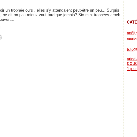
r un trophée ours , elles s'y attendaient peut-être un peu... Surpris
n, ne dit-on pas mieux vaut tard que jamais? Six mini trophées croch
ouvert...
CAT
]
t
noël
mario
tuto
d
arted
dou
1 jou