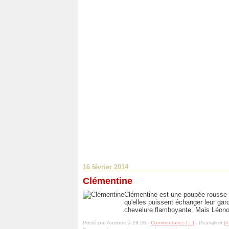
16 février 2014
Clémentine
Clémentine est une poupée rousse cr
qu'elles puissent échanger leur gard
chevelure flamboyante. Mais Léonore
Posté par Anisbee à 19:26 -
Commentaires [
…
]
- Permalien [
#