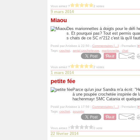
Vous aimez ?
2 votes
9 mars 2014
Miaou
Des marionnettes à doigts pour le défi 
s. Et pourquoi pas? Tout est permis quan
s chats de ce SC n°212 c'est là qu'il faut
Posté par Anisbee à 22:50 -
Commentaires [
…
]
- Permalien [
#
Tags:
crochet
,
serial crocheteuse
,
marionnette
,
chat
Vous aimez ?
2 votes
1 mars 2014
petite fée
Parce qu'un jour Sandra m'a écrit: "Hé
à une poupée crochetée inspirée de la 
hachenmayr SMC Catania et quelques
Posté par Anisbee à 17:56 -
Commentaires [
…
]
- Permalien [
#
Tags:
crochet
,
poupée
Vous aimez ?
0 vote
22 février 2014