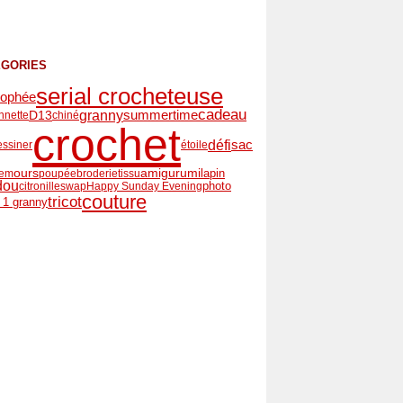
ÉGORIES
serial crocheteuse
rophée
cadeau
summertime
granny
D13
nnette
chiné
crochet
défi
sac
essiner
étoile
amigurumi
lapin
ours
iem
poupée
broderie
tissu
dou
photo
citronille
swap
Happy Sunday Evening
couture
tricot
r 1 granny