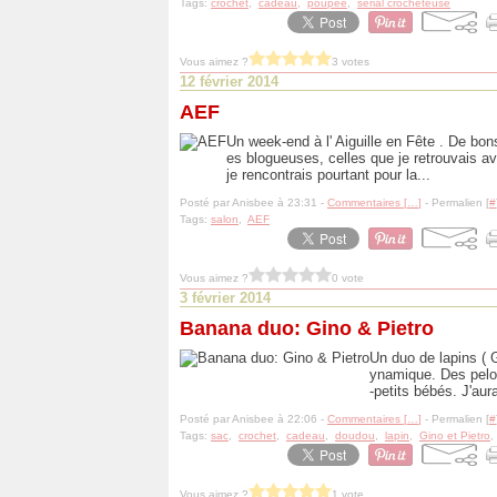
Tags:
crochet
,
cadeau
,
poupée
,
serial crocheteuse
Vous aimez ?
3 votes
12 février 2014
AEF
Un week-end à l' Aiguille en Fête . De b
es blogueuses, celles que je retrouvais ave
je rencontrais pourtant pour la...
Posté par Anisbee à 23:31 -
Commentaires [
…
]
- Permalien [
#
Tags:
salon
,
AEF
Vous aimez ?
0 vote
3 février 2014
Banana duo: Gino & Pietro
Un duo de lapins ( G
ynamique. Des pelote
-petits bébés. J'aur
Posté par Anisbee à 22:06 -
Commentaires [
…
]
- Permalien [
#
Tags:
sac
,
crochet
,
cadeau
,
doudou
,
lapin
,
Gino et Pietro
Vous aimez ?
1 vote