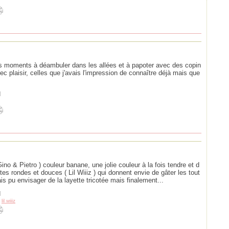
ons moments à déambuler dans les allées et à papoter avec des copin
c plaisir, celles que j'avais l'impression de connaître déjà mais que
]
ino & Pietro ) couleur banane, une jolie couleur à la fois tendre et d
s rondes et douces ( Lil Wiiiz ) qui donnent envie de gâter les tout
ais pu envisager de la layette tricotée mais finalement...
]
,
lil wiiiz