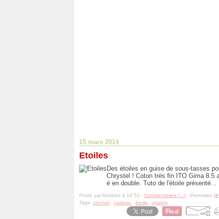
15 mars 2014
Etoiles
Des étoiles en guise de sous-tasses po
Chrystel ! Coton très fin ITO Gima 8.5 a
é en double. Tuto de l'étoile présenté...
Posté par Anisbee à 10:53 -
Commentaires [
…
]
- Permalien [
#
Tags:
crochet
,
cadeau
,
étoile
,
granny