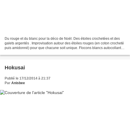
Du rouge et du blanc pour la déco de Noël. Des étoiles crochetées et des
galets argentés . Improvisation autour des étoiles rouges (en coton crocheté
puis amidonné) pour que chacune soit unique. Flocons blancs autocollants
sur petits galets bombés de...
Hokusai
Publié le 17/12/2014 à 21:37
Par
Anisbee