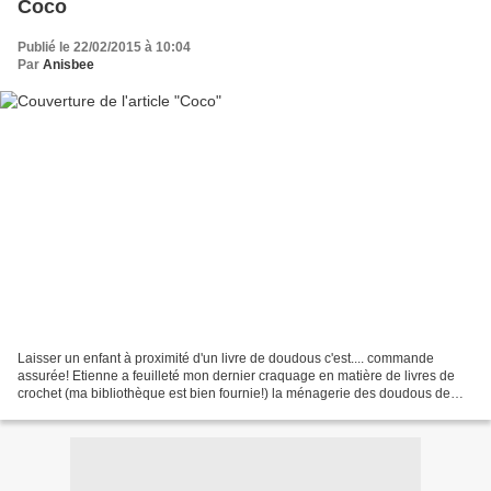
Coco
Publié le 22/02/2015 à 10:04
Par
Anisbee
Laisser un enfant à proximité d'un livre de doudous c'est.... commande
assurée! Etienne a feuilleté mon dernier craquage en matière de livres de
crochet (ma bibliothèque est bien fournie!) la ménagerie des doudous de
Kerry Lord et il a reconnu son Coco,...