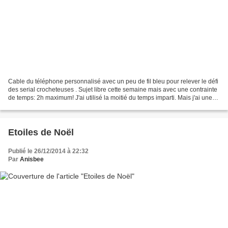
Cable du téléphone personnalisé avec un peu de fil bleu pour relever le défi
des serial crocheteuses . Sujet libre cette semaine mais avec une contrainte
de temps: 2h maximum! J'ai utilisé la moitié du temps imparti. Mais j'ai une
petite idée pour une...
Etoiles de Noël
Publié le 26/12/2014 à 22:32
Par
Anisbee