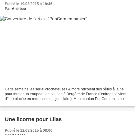
Publié le 19/03/2015 à 18:46
Par
Anisbee
Cette semaine les serial crocheteuses & more bricolent des bêtes à laine
pour former un troupeau de soutien à Bergère de France (l'entreprise vient
d'être placée en redressement judiciaire). Mon mouton PopCorn en laine n'a
pas été crocheté cette semaine,...
Une licorne pour Lilas
Publié le 12/03/2015 à 08:00