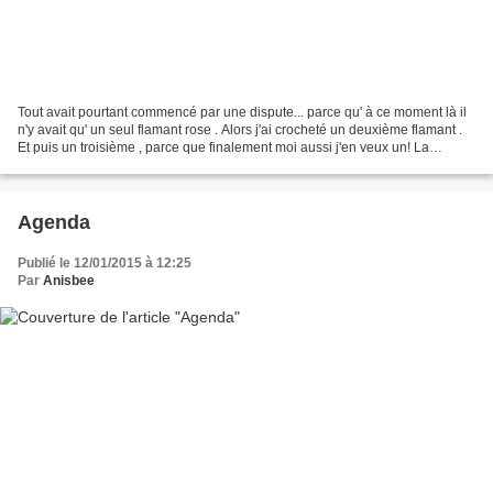
Tout avait pourtant commencé par une dispute... parce qu' à ce moment là il
n'y avait qu' un seul flamant rose . Alors j'ai crocheté un deuxième flamant .
Et puis un troisième , parce que finalement moi aussi j'en veux un! La
séance photo a donné lieu...
Agenda
Publié le 12/01/2015 à 12:25
Par
Anisbee