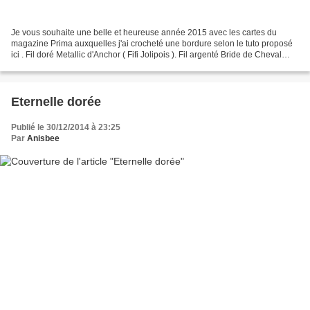
Je vous souhaite une belle et heureuse année 2015 avec les cartes du
magazine Prima auxquelles j'ai crocheté une bordure selon le tuto proposé
ici . Fil doré Metallic d'Anchor ( Fifi Jolipois ). Fil argenté Bride de Cheval
Blanc. Fil à repriser anthracite...
Eternelle dorée
Publié le 30/12/2014 à 23:25
Par
Anisbee