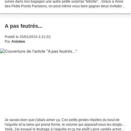
suivre dans nos bagages une autre petite surprise "kibrille"... Grâce à Anne
des Petits Points Parisiens, on peut même vous faire gagner deux invitations
! Pour tenter votre...
A pas feutrés...
Publié le 25/01/2015 à 21:01
Par
Anisbee
Je savais bien que j'allais aimer ça. Ces petits gestes répétes du bout de
l'aiguille et la laine qui prend forme, le volume qui apparaît sous les doigts...
Voilà. J'ai essayé le feutrage à l'aiguille et ça me plaît! Laine cardée achetée