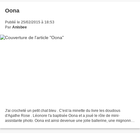
Oona
Publié le 25/02/2015 à 18:53
Par
Anisbee
J'ai crocheté un petit chat bleu . C'est la minette du livre les doudous
d'Agathe Rose . Léonore l'a baptisée Oona et a joué le rôle de mini-
assistante photo. Oona est ainsi devenue une jolie ballerine, une mignonne
petite contorsionniste entre ses mains....