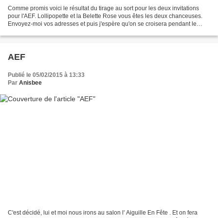
Comme promis voici le résultat du tirage au sort pour les deux invitations
pour l'AEF. Lollipopette et la Belette Rose vous êtes les deux chanceuses.
Envoyez-moi vos adresses et puis j'espère qu'on se croisera pendant le
salon. Les autres aussi d'ailleurs!...
AEF
Publié le 05/02/2015 à 13:33
Par
Anisbee
C'est décidé, lui et moi nous irons au salon l' Aiguille En Fête . Et on fera