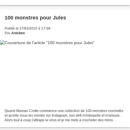
Etienne supervise les opérations...
100 monstres pour Jules
Publié le 27/02/2015 à 17:08
Par
Anisbee
Quand Maman Crotte commence une collection de 100 monstres crochetés
et qu'elle nous les montre sur Instagram, son défi m'interpelle et m'amuse.
Alors tout à coup j'attrape le virus et je me mets à crocheter des minis
monstres! Ils sont partis rejoindre...