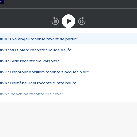
#30 : Eve Angeli raconte "Avant de partir"
#29 : MC Solaar raconte "Bouge de là"
28 : Lorie raconte "Je vais vite"
#27 : Christophe Willem raconte "Jacques a dit"
#26 : Chimène Badi raconte "Entre nous"
#25 : Indochine raconte "3e sexe"
#24 : Zaho raconte "C'est chelou"
#23 : Patrick Bruel raconte "Au café des délices"
#22 : Kyo raconte "Le chemin"