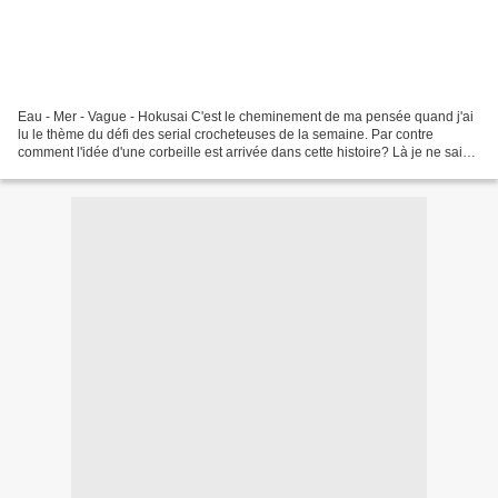
Eau - Mer - Vague - Hokusai C'est le cheminement de ma pensée quand j'ai
lu le thème du défi des serial crocheteuses de la semaine. Par contre
comment l'idée d'une corbeille est arrivée dans cette histoire? Là je ne sais
plus.... et je me demande bien!...