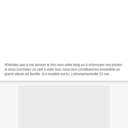
N'hésitez pas à me donner le lien vers votre blog ou à m'envoyer vos photos
si vous crochetez un cerf à votre tour, nous leur constituerons ensemble un
grand album de famille. (Le modèle est ici .) alinelamarmotte 22 rue
Bidiartiste Bidiartiste Libertychérie...