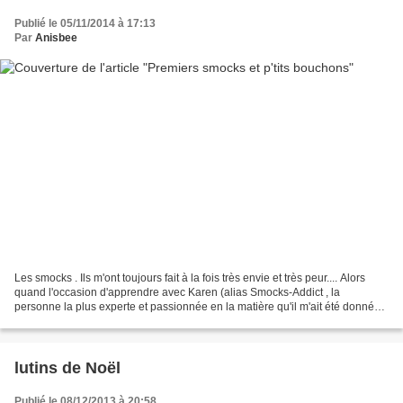
Publié le 05/11/2014 à 17:13
Par
Anisbee
Les smocks . Ils m'ont toujours fait à la fois très envie et très peur.... Alors
quand l'occasion d'apprendre avec Karen (alias Smocks-Addict , la
personne la plus experte et passionnée en la matière qu'il m'ait été donné
de rencontrer) s'est présentée,...
lutins de Noël
Publié le 08/12/2013 à 20:58