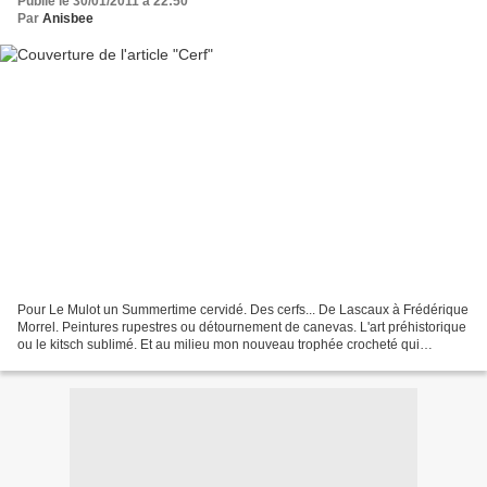
Publié le 30/01/2011 à 22:50
Par
Anisbee
Pour Le Mulot un Summertime cervidé. Des cerfs... De Lascaux à Frédérique
Morrel. Peintures rupestres ou détournement de canevas. L'art préhistorique
ou le kitsch sublimé. Et au milieu mon nouveau trophée crocheté qui
rejoindra l'ours blanc et le cochon...