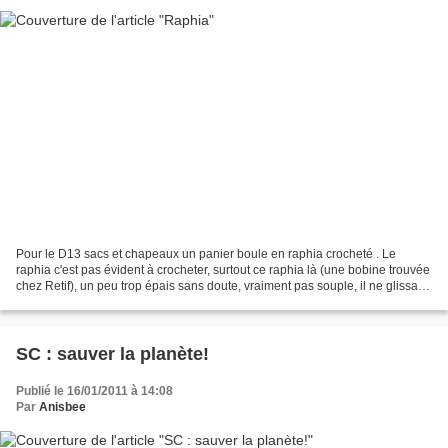
Pour le D13 sacs et chapeaux un panier boule en raphia crocheté . Le
raphia c'est pas évident à crocheter, surtout ce raphia là (une bobine trouvée
chez Retif), un peu trop épais sans doute, vraiment pas souple, il ne glissait
pas du tout sur le crochet....
SC : sauver la planète!
Publié le 16/01/2011 à 14:08
Par
Anisbee