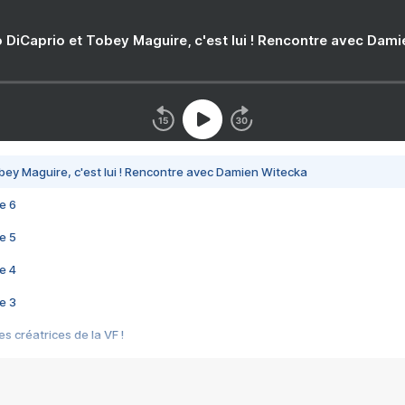
 DiCaprio et Tobey Maguire, c'est lui ! Rencontre avec Dam
bey Maguire, c'est lui ! Rencontre avec Damien Witecka
e 6
e 5
e 4
e 3
s créatrices de la VF !
e 2
e 1