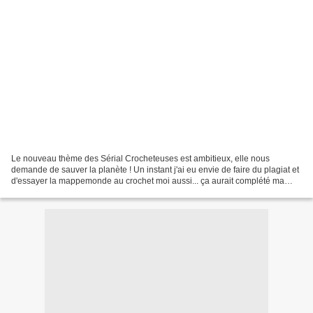
Le nouveau thème des Sérial Crocheteuses est ambitieux, elle nous
demande de sauver la planète ! Un instant j'ai eu envie de faire du plagiat et
d'essayer la mappemonde au crochet moi aussi... ça aurait complété ma
collection de globes à merveille ! Finalement...