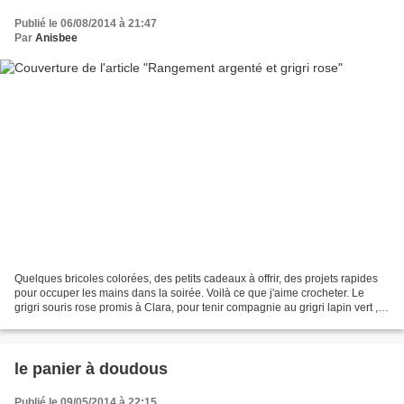
Publié le 06/08/2014 à 21:47
Par
Anisbee
Quelques bricoles colorées, des petits cadeaux à offrir, des projets rapides
pour occuper les mains dans la soirée. Voilà ce que j'aime crocheter. Le
grigri souris rose promis à Clara, pour tenir compagnie au grigri lapin vert ,
est enfin prêt! (Modèle...
le panier à doudous
Publié le 09/05/2014 à 22:15