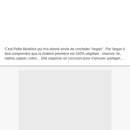
C'est Petits Modèles qui m'a donné envie de crocheter "vegan" . Par Vegan il
faut comprendre que la matière première est 100% végétale : chanvre, lin,
raphia, papier, coton.... Elle organise un concours pour s'amuser, partager,
échanger, crocheter, mettre...