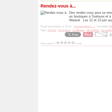
Rendez-vous à...
Des rendez-vous pour se renco
es boutiques à Toulouse et à P
Weasel . Les 12 et 13 juin au
Posté par Anisbee à 20:34 -
Commentaires [
…
]
- Permalien [
#
Tags:
crochet
,
lot et laine
,
Lil Weasel
,
Fifi Jolipois
,
les petits
Vous aimez ?
0 vote