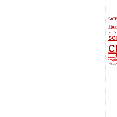
CAT
1 jou
amig
se
c
d
sac
trop
Happy