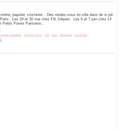
ntrer, papoter, crocheter... Des rendez-vous en ville dans de si joli
aris . Les 29 et 30 mai chez Fifi Jolipois . Les 6 et 7 juin chez Lil
x Petits Points Parisiens...
]
 points parisiens
,
Crochet déco
,
LTA
,
livre
,
dédicace
,
rencontre