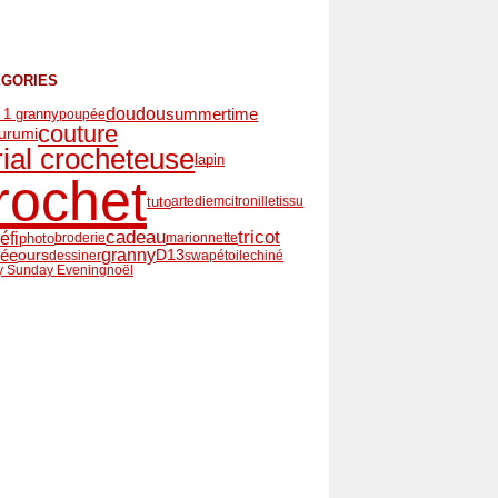
ÉGORIES
summertime
doudou
r 1 granny
poupée
couture
urumi
rial crocheteuse
lapin
rochet
tuto
artediem
citronille
tissu
cadeau
tricot
éfi
photo
broderie
marionnette
granny
hée
ours
D13
dessiner
swap
étoile
chiné
 Sunday Evening
noël