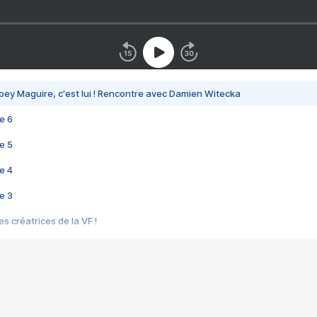
bey Maguire, c'est lui ! Rencontre avec Damien Witecka
e 6
e 5
e 4
e 3
s créatrices de la VF !
e 2
e 1
e Mektoub My Love arrive enfin ! Rencontre avec Shaïn Boumedine et Sal