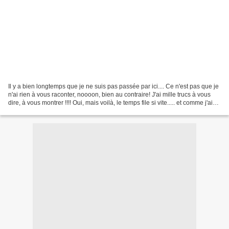
Il y a bien longtemps que je ne suis pas passée par ici.... Ce n'est pas que je
n'ai rien à vous raconter, noooon, bien au contraire! J'ai mille trucs à vous
dire, à vous montrer !!!! Oui, mais voilà, le temps file si vite..... et comme j'ai
une petite...