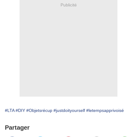
Publicité
#LTA
#DIY
#Objetsrécup
#justdoityourself
#letempsapprivoisé
Partager