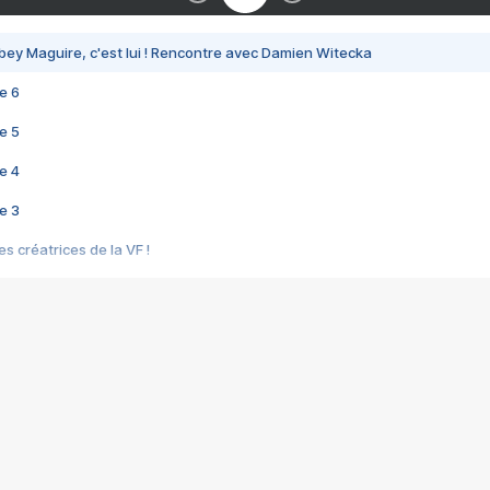
bey Maguire, c'est lui ! Rencontre avec Damien Witecka
e 6
e 5
e 4
e 3
s créatrices de la VF !
e 2
e 1
e Mektoub My Love arrive enfin ! Rencontre avec Shaïn Boumedine et Sal
i : après Toni en famille
elle réalise le bouleversant Dites lui que je l'aime
ais ! Rencontre autour de Vie privée de Rebecca Zlotowski