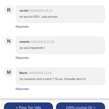
R
rachel
24/10/2016 15:14
oh tout un RDV...cela promet...
Répondre
N
nonette
24/10/2016 13:10
Je suis impatiente !
Répondre
M
Marie
24/10/2016 12:23
Un nouveau livre à venir ? Si oui, chouette alors !!!
Répondre
< Pimp Ton Vélo
100% crochet (II) >