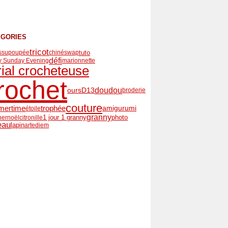
ÉGORIES
tricot
tuto
issu
poupée
chiné
swap
défi
 Sunday Evening
marionnette
rial crocheteuse
rochet
doudou
ours
D13
broderie
couture
mertime
amigurumi
trophée
étoile
granny
photo
ner
noël
citronille
1 jour 1 granny
eau
lapin
artediem