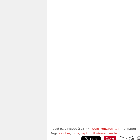
Posté par Anisbee à 18:47 -
Commentaires [
…
]
- Permalien [
#
Tags:
crochet
,
ours
,
lapin
,
Lil Weasel
,
atelier