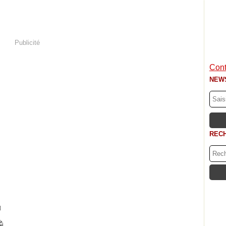
Publicité
Cont
NEW
REC
]