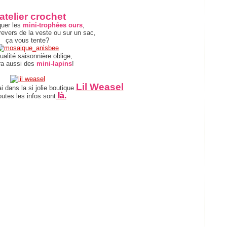
atelier crochet
quer les
mini-trophées ours
,
revers de la veste ou sur un sac,
ça vous tente?
ualité saisonnière oblige,
ura aussi des
mini-lapin
s
!
Lil Weasel
 dans la si jolie boutique
là.
outes les infos sont