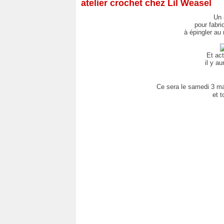
atelier crochet chez Lil Weasel
Un
pour fabri
à épingler au 
Et act
il y a
Ce sera le samedi 3 mai
et t