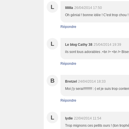
L
lililila
26/04/2014 17:50
Oh génial ! bonne idée ! C'est trop chou !
Répondre
L
Le blog Cathy 38
25/04/2014 19:39
ils sont tous adorables .<br /> <br /> Bise
Répondre
B
Bretzel
24/04/2014 18:33
Moi j'y serai!!!!!!!!!! :-) et je suis trop conten
Répondre
L
lydie
22/04/2014 11:54
Trop mignons ces petits ours ! (ton trophé