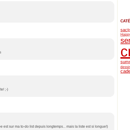
CAT
sac
t
Happy
se
c
s
sum
dessi
cad
te! ;-)
e est sur ma to-do list depuis longtemps... mais la liste est si longue!)