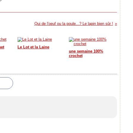
Qui de l'oeuf ou la poule...? Le lapin bien sûr !
het
Le Lot et la Laine
une semaine 100%
crochet