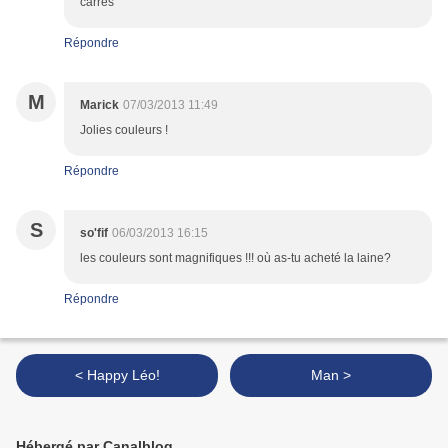
carrés
Répondre
M
Marick
07/03/2013 11:49
Jolies couleurs !
Répondre
S
so'fif
06/03/2013 16:15
les couleurs sont magnifiques !!! où as-tu acheté la laine?
Répondre
< Happy Léo!
Man >
Hébergé par Canalblog