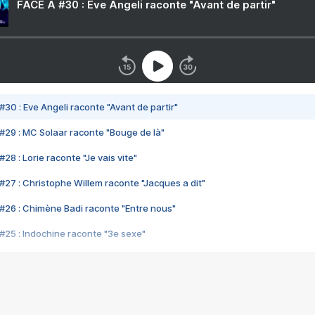
FACE A #30 : Eve Angeli raconte "Avant de partir"
#30 : Eve Angeli raconte "Avant de partir"
#29 : MC Solaar raconte "Bouge de là"
28 : Lorie raconte "Je vais vite"
#27 : Christophe Willem raconte "Jacques a dit"
#26 : Chimène Badi raconte "Entre nous"
#25 : Indochine raconte "3e sexe"
#24 : Zaho raconte "C'est chelou"
#23 : Patrick Bruel raconte "Au café des délices"
#22 : Kyo raconte "Le chemin"