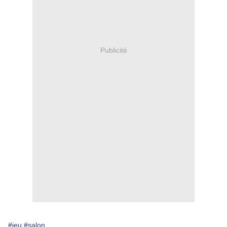
Publicité
#jeu
#salon