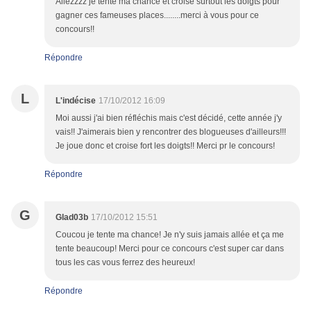
Allezzzz je tente ma chance et croise surtout les doigts pour
gagner ces fameuses places........merci à vous pour ce
concours!!
Répondre
L
L'indécise
17/10/2012 16:09
Moi aussi j'ai bien réfléchis mais c'est décidé, cette année j'y
vais!! J'aimerais bien y rencontrer des blogueuses d'ailleurs!!!
Je joue donc et croise fort les doigts!! Merci pr le concours!
Répondre
G
Glad03b
17/10/2012 15:51
Coucou je tente ma chance! Je n'y suis jamais allée et ça me
tente beaucoup! Merci pour ce concours c'est super car dans
tous les cas vous ferrez des heureux!
Répondre