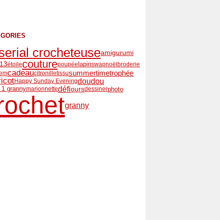
ÉGORIES
serial crocheteuse
amigurumi
couture
lapin
13
étoile
poupée
swap
noël
broderie
cadeau
summertime
trophée
iem
citronille
tissu
ricot
doudou
Happy Sunday Evening
défi
ours
photo
r 1 granny
marionnette
dessiner
rochet
granny