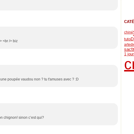
CAT
chiné
tuto
D
> <br /> biz
arted
t
sac
1 jou
c
t une poupée vaudou non ? tu t'amuses avec ? :D
on chignon! sinon c’est qui?