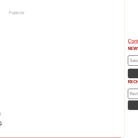
Publicité
Cont
NEW
REC
]