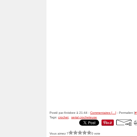
Posté par Anisbee à 21:44 -
Commentaires [
…
]
- Permalien [
#
Tags:
crochet
,
serial crocheteuse
Vous aimez ?
0 vote