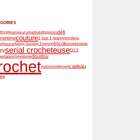
ÉGORIES
défi
amigurumi
photo
tuto
itronille
tissu
couture
mertime
1 jour 1 granny
broderie
tricot
ours
iem
Happy Sunday Evening
poupée
swap
serial crocheteuse
ny
D13
doudou
lapin
ner
chiné
étoile
rochet
cadeau
marionnette
noël
hée