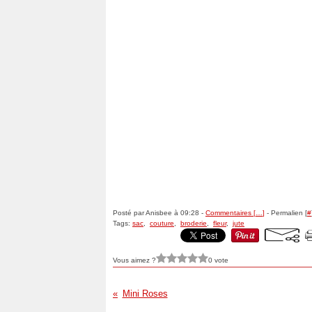
Posté par Anisbee à 09:28 -
Commentaires [
…
]
- Permalien [
#
Tags:
sac
,
couture
,
broderie
,
fleur
,
jute
Vous aimez ?
0 vote
Mini Roses