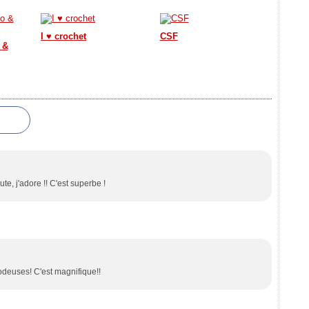
I ♥ crochet
CSF
 &
te, j'adore !! C'est superbe !
rodeuses! C'est magnifique!!