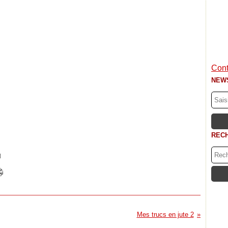
Cont
NEW
REC
]
Mes trucs en jute 2