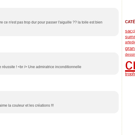
CAT
 ce n'est pas trop dur pour passer l'aiguille ?? la toile est bien
sac
c
sum
arted
gran
dessi
c
e réussite ! <br /> Une admiratrice inconditionnelle
trop
aime la couleur et les créations !!!