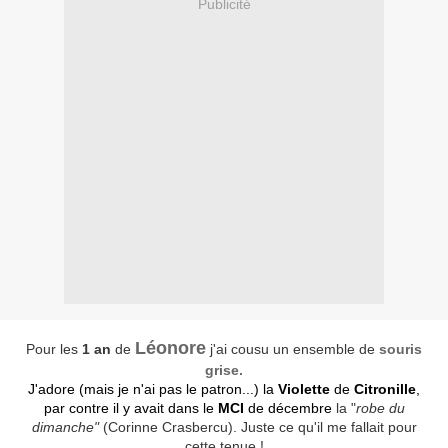
Publicité
Léonore
Pour les
1 an
de
j'ai cousu un ensemble de
souris
grise.
J'adore (mais je n'ai pas le patron...) la
Violette
de
Citronille
,
par contre il y avait dans le
MCI
de décembre
la "
robe du
dimanche"
(Corinne Crasbercu). Juste ce qu'il me fallait pour
cette tenue !