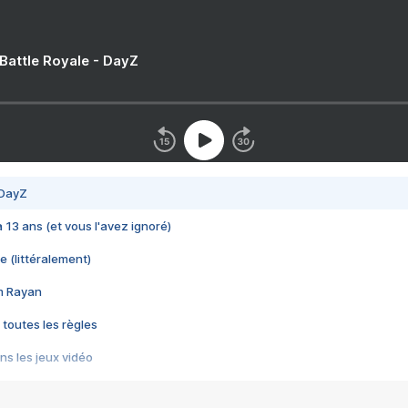
 Battle Royale - DayZ
 DayZ
 a 13 ans (et vous l'avez ignoré)
e (littéralement)
im Rayan
 toutes les règles
s les jeux vidéo
us choquant de Rockstar ? - Le scandale BULLY