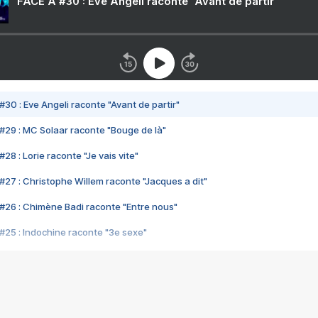
FACE A #30 : Eve Angeli raconte "Avant de partir"
#30 : Eve Angeli raconte "Avant de partir"
#29 : MC Solaar raconte "Bouge de là"
28 : Lorie raconte "Je vais vite"
#27 : Christophe Willem raconte "Jacques a dit"
#26 : Chimène Badi raconte "Entre nous"
#25 : Indochine raconte "3e sexe"
#24 : Zaho raconte "C'est chelou"
#23 : Patrick Bruel raconte "Au café des délices"
#22 : Kyo raconte "Le chemin"