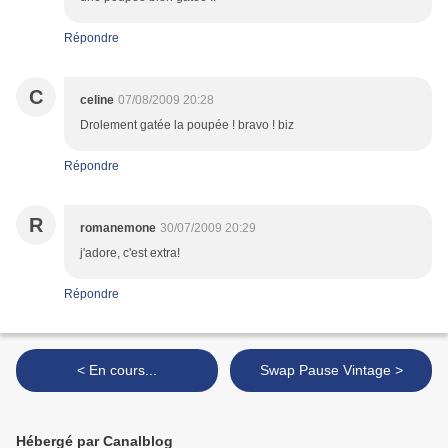
Répondre
C
celine
07/08/2009 20:28
Drolement gatée la poupée ! bravo ! biz
Répondre
R
romanemone
30/07/2009 20:29
j'adore, c'est extra!
Répondre
< En cours...
Swap Pause Vintage >
Hébergé par Canalblog