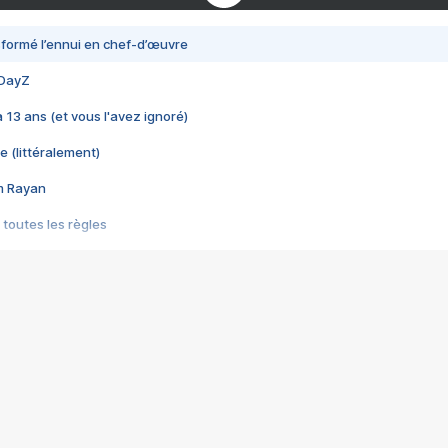
nsformé l’ennui en chef-d’œuvre
 DayZ
 a 13 ans (et vous l'avez ignoré)
e (littéralement)
im Rayan
 toutes les règles
s les jeux vidéo
us choquant de Rockstar ? - Le scandale BULLY
e plus moche de Steam
du RÊVE tourne au CAUCHEMAR
pendant 8 heures
it… à tort